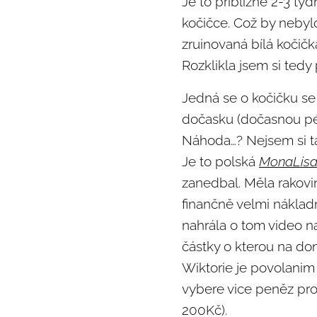
Je to přibližne 2-3 tyd
kočičce. Což by nebyl
zruinovaná bílá kočičk
Rozklikla jsem si tedy 
Jedná se o kočičku se
dočasku (dočasnou péč
Náhoda…? Nejsem si ta
Je to polská
MonaLisa
zanedbal. Měla rakovin
finančně velmi nákladn
nahrála o tom video n
částky o kterou na do
Wiktorie je povolanim 
vybere vice peněz pro
200Kč).