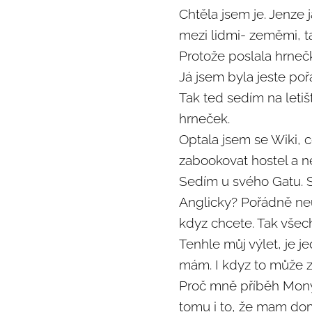
Chtěla jsem je. Jenze
mezi lidmi- zeměmi, t
Protože poslala hrneč
Já jsem byla jeste poř
Tak ted sedím na letiš
hrneček. ❤️‍🔥
Optala jsem se Wiki, co
zabookovat hostel a ne
Sedím u svého Gatu. 
Anglicky? Pořádně ne
kdyz chcete. Tak všech
Tenhle můj výlet, je j
mám. I kdyz to může 
Proč mně příběh Mony t
tomu i to, že mam doma