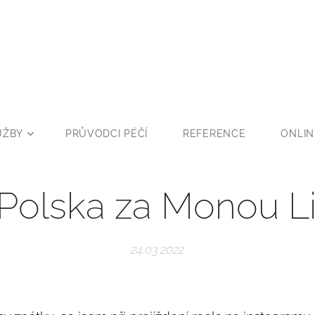
UŽBY
PRŮVODCI PÉČÍ
REFERENCE
ONLIN
Polska za Monou L
24.03.2022