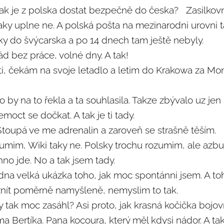
 jak je z polska dostat bezpečně do česka? Zasilkov
aky uplne ne. A polská pošta na mezinarodni urovni 
ky do švýcarska a po 14 dnech tam ještě nebyly.
ád bez práce, volné dny. A tak!
ti, čekám na svoje letadlo a letim do Krakowa za Mon
 by na to řekla a ta souhlasila. Takze zbývalo uz jen 
moct se dočkat. A tak je ti tady.
Stoupá ve me adrenalin a zaroveň se strašně těším.
umim, Wiki taky ne. Polsky trochu rozumim, ale azb
no jde. No a tak jsem tady.
edna velká ukázka toho, jak moc spontánni jsem. A toh
znít poměrně namyšleně, nemyslim to tak.
ak moc zasáhl? Asi proto, jak krasná kočička bojovni
 Bertíka. Pana kocoura, který měl kdysi nádor. A tak