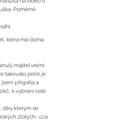
 narazila na video o
ouška. Poměrně
sáhl.
rii, ktera má doma
minulý majitel velmi
že takovato péče je
 jsem přispěla a
0kč, k vybrání celé
, diky kterým se
lských zlotých- cca