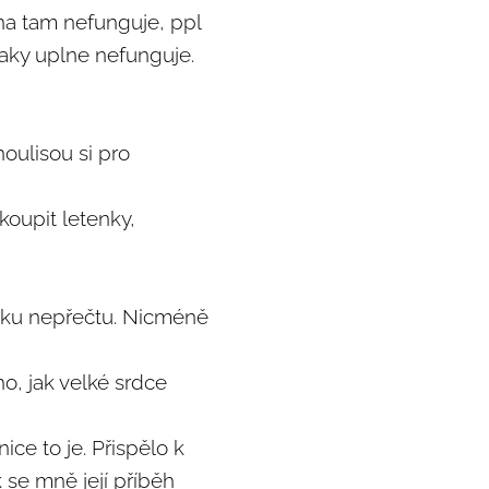
na tam nefunguje, ppl
taky uplne nefunguje.
oulisou si pro
koupit letenky,
uku nepřečtu. Nicméně
o, jak velké srdce
ce to je. Přispělo k
 se mně její příběh