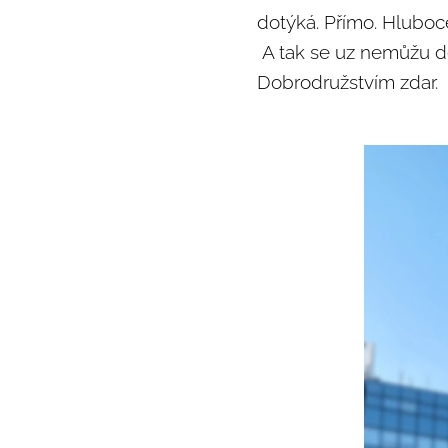
dotýká. Přímo. Hluboc
A tak se uz nemůžu doč
Dobrodružstvím zdar.