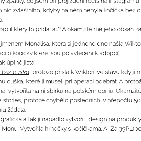
ny zpátky, co jsem při projíždení reels na instagramu
o nic zvláštního, kdyby na něm nebyla kočička bez 
a.
profil ktery to pridal a…? A okamžitě mě jeho obsah za
 jmenem Monalisa. Ktera si jednoho dne našla Wikto
i o kočičky ktere jsou po vyleceni k adopci).
k úplně jistá.
 bez ouška
, protože přisla k Wiktorii ve stavu kdy ji 
u ouška, které ji museli pri operaci odebrat. A proto
á, vytvořila na ni sbirku na polském doniu. Okamžitě
a stories, protože chybělo poslednich, v přepočtu 50
niu žádala.
grafička a tak ji napadlo vytvořit design na produkty
 Monu. Vytvořila hrnečky s kočičkama. A! Za 39PL(po