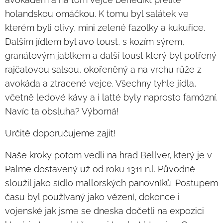
holandskou omáčkou. K tomu byl salátek ve
kterém byli olivy, mini zelené fazolky a kukuřice.
Dalším jídlem byl avo toust, s kozím sýrem,
granátovým jablkem a další toust který byl potřený
rajčatovou salsou, okořeněný a na vrchu růže z
avokáda a ztracené vejce. Všechny tyhle jídla,
včetně ledové kávy a i latté byly naprosto famózní.
Navíc ta obsluha? Výborná!
Určitě doporučujeme zajit!
Naše kroky potom vedli na hrad Bellver, který je v
Palme dostavený už od roku 1311 n.l. Původně
sloužil jako sídlo mallorských panovníků. Postupem
času byl používaný jako vězení, dokonce i
vojenské jak jsme se dneska dočetli na expozici