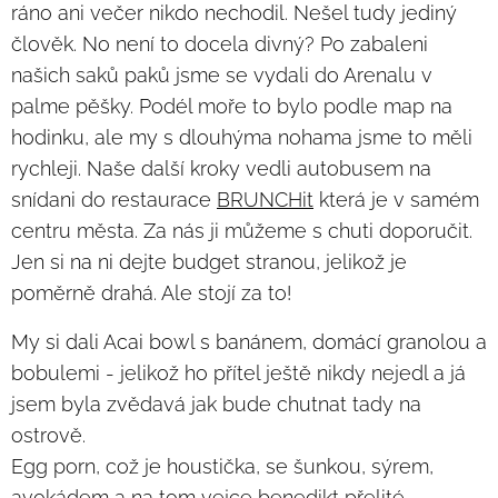
ráno ani večer nikdo nechodil. Nešel tudy jediný
člověk. No není to docela divný? Po zabaleni
našich saků paků jsme se vydali do Arenalu v
palme pěšky. Podél moře to bylo podle map na
hodinku, ale my s dlouhýma nohama jsme to měli
rychleji. Naše další kroky vedli autobusem na
snídani do restaurace
BRUNCHit
která je v samém
centru města. Za nás ji můžeme s chuti doporučit.
Jen si na ni dejte budget stranou, jelikož je
poměrně drahá. Ale stojí za to!
My si dali Acai bowl s banánem, domácí granolou a
bobulemi - jelikož ho přítel ještě nikdy nejedl a já
jsem byla zvědavá jak bude chutnat tady na
ostrově.
Egg porn, což je houstička, se šunkou, sýrem,
avokádem a na tom vejce benedikt přelité