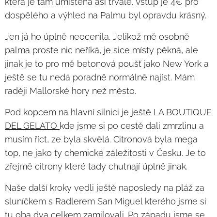
která je tam umístěna asi trvale. Vstup je 4€ pro
dospělého a výhled na Palmu byl opravdu krásný.
Jen já ho úplně neocenila. Jelikož mě osobně
palma proste nic neříká, je sice místy pěkná, ale
jinak je to pro mě betonová poušť jako New York a
ještě se tu nedá poradně normálně najíst. Mám
raději Mallorské hory než město.
Pod kopcem na hlavní silnici je ještě
LA BOUTIQUE
DEL GELATO
kde jsme si po cestě dali zmrzlinu a
musím říct, ze byla skvělá. Citronová byla mega
top, ne jako ty chemické záležitosti v Česku. Je to
zřejmě citrony které tady chutnají úplně jinak.
Naše další kroky vedli ještě naposledy na pláž za
sluníčkem s Radlerem San Miguel kterého jsme si
tu oba dva celkem zamilovali. Po západu jsme se