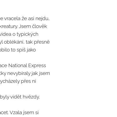
e vracela že asi nejdu,
 kreatury. Jsem člověk
 videa o typických
l oblékání, tak přesně
bilo to spíš jako
kace National Express
čky nevybíraly jak jsem
vycházely přes ni
byly vidět hvězdy,
cet. Vzala jsem si