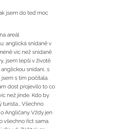
tak jsem do teď moc
na areál
u: anglická snídaně v
cméně víc než snídaně
, jsem lepší v životě
 anglickou snídani, s
 jsem s tím počítala.
tam dost projevilo to co
víc než jinde. Kdo by
 turista... Všechno
 o Angličany. Vždy jen
 o všechno říct sama.