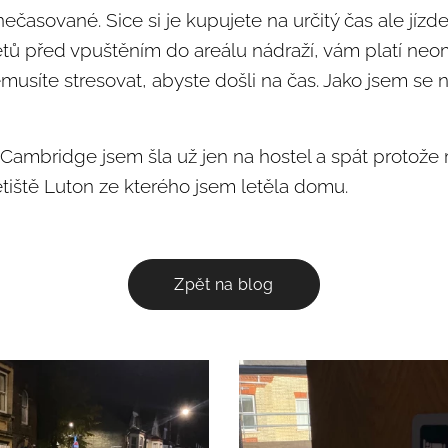
nečasované. Sice si je kupujete na určitý čas ale jíz
iketů před vpuštěním do areálu nádraží, vám platí ne
musíte stresovat, abyste došli na čas. Jako jsem se n
Cambridge jsem šla už jen na hostel a spát protože 
etiště Luton ze kterého jsem letěla domu.
Zpět na blog