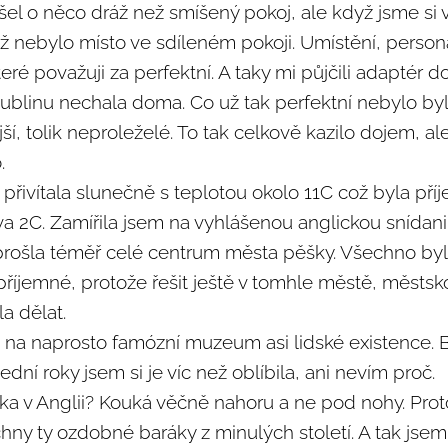
yšel o něco dráž než smíšený pokoj, ale když jsme s
už nebylo místo ve sdíleném pokoji. Umístění, perso
teré považuji za perfektní. A taky mi půjčili adaptér 
 z Dublinu nechala doma. Co už tak perfektní nebylo by
í, tolik neproleželé. To tak celkově kazilo dojem, a
o.
ivítala slunečně s teplotou okolo 11C což byla př
a 2C. Zamířila jsem na vyhlášenou anglickou snídani
prošla téměř celé centrum města pěšky. Všechno by
příjemné, protože řešit ještě v tomhle městě, městs
la dělat.
a na naprosto famózní muzeum asi lidské existence. B
lední roky jsem si je víc než oblíbila, ani nevím proč.
ka v Anglii? Kouká věčně nahoru a ne pod nohy. Proto
hny ty ozdobné baráky z minulých století. A tak jsem