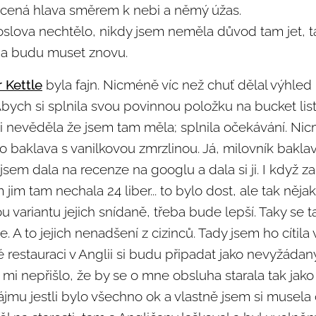
ucená hlava směrem k nebi a němý úžas.
oslova nechtělo, nikdy jsem neměla důvod tam jet, 
a a budu muset znovu.
 Kettle
byla fajn. Nicméně víc než chuť dělal výhled 
bych si splnila svou povinnou položku na bucket list
ani nevěděla že jsem tam měla; splnila očekávání. Ni
o baklava s vanilkovou zmrzlinou. Já, milovník baklavy
sem dala na recenze na googlu a dala si ji. I když za
im tam nechala 24 liber... to bylo dost, ale tak nějak
ou variantu jejich snídaně, třeba bude lepší. Taky se 
 A to jejich nenadšení z cizinců. Tady jsem ho cítila 
ké restauraci v Anglii si budu připadat jako nevyžádaný
n mi nepřišlo, že by se o mne obsluha starala tak jako
ájmu jestli bylo všechno ok a vlastně jsem si musela