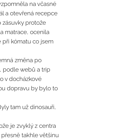
i vzpomněla na včasné
nál a otevřená recepce
do zásuvky protože
la matrace, ocenila
le při kómatu co jsem
íjemná změna po
, podle webů a trip
lo v docházkové
kou dopravu by bylo to
yly tam už dinosauři,
že je zvyklý z centra
 přesně takhle většinu