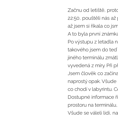
Začnu od letiště, prot
22:50, pouštěli nás až
až jsem si říkala co jsm
A to byla první známka 
Po výstupu z letadla n
takového jsem do teď n
jiného terminálu zmát
vyvedená z míry. Při př
Jsem člověk co začínal
naprostý opak. Všude s
co chodí v labyrintu. 
Dostupné informace říka
prostoru na terminálu,
Všude se váleli lidi, n