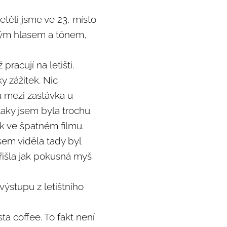
etěli jsme ve 23, místo
ickým hlasem a tónem,
pracují na letišti.
y zážitek. Nic
a mezi zastávka u
taky jsem byla trochu
ak ve špatném filmu.
jsem viděla tady byl
řišla jak pokusná myš
výstupu z letištního
ta coffee. To fakt není