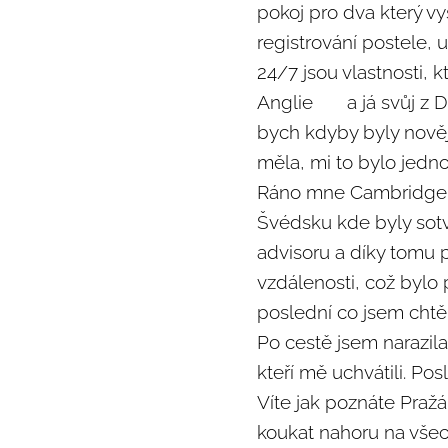
pokoj pro dva který v
registrování postele, 
24/7 jsou vlastnosti, k
Anglie 🤦‍♀️ a já svůj
bych kdyby byly novějš
měla, mi to bylo jedn
Ráno mne Cambridge př
Švédsku kde byly sotv
advisoru a díky tomu 
vzdálenosti, což bylo 
poslední co jsem chtě
Po cestě jsem narazil
kteří mě uchvátili. Pos
Víte jak poznáte Pražá
koukat nahoru na všec