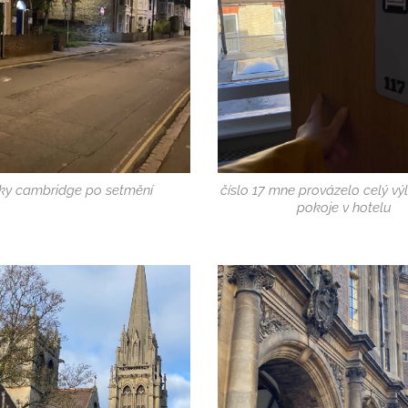
čky cambridge po setmění
číslo 17 mne provázelo celý výl
pokoje v hotelu