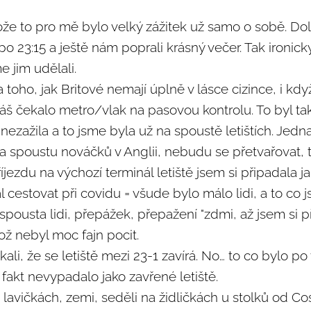
ože to pro mě bylo velký zážitek už samo o sobě. Dol
 po 23:15 a ještě nám poprali krásný večer. Tak iron
e jim udělali.
toho, jak Britové nemají úplně v lásce cizince, i když 
áš čekalo metro/vlak na pasovou kontrolu. To byl tak
ezažila a to jsme byla už na spoustě letištích. Jedn
la spoustu nováčků v Anglii, nebudu se přetvařovat, 
íjezdu na výchozí terminál letiště jsem si připadala j
 cestovat při covidu = všude bylo málo lidi, a to co 
pousta lidi, přepážek, přepažení "zdmi, až jsem si p
Což nebyl moc fajn pocit.
li, že se letiště mezi 23-1 zavírá. No… to co bylo po 
 fakt nevypadalo jako zavřené letiště.
a lavičkách, zemi, seděli na židličkách u stolků od Cos