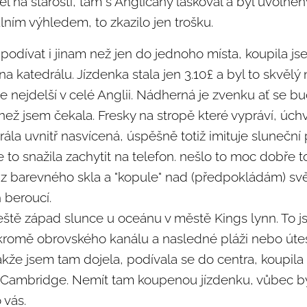
l na starosti, tam s Angličany laškoval a byl uvolněný
ím výhledem, to zkazilo jen trošku.
 podívat i jinam než jen do jednoho místa, koupila jse
na katedrálu. Jízdenka stala jen 3.10£ a byl to skvělý
je nejdelší v celé Anglii. Nádherná je zvenku ať se b
é než jsem čekala. Fresky na stropě které vypráví, úc
rála uvnitř nasvícená, úspěšně totiž imituje slunečn
se to snažila zachytit na telefon. nešlo to moc dobře to
z barevného skla a "kopule" nad (předpokládám) svě
h beroucí.
ještě západ slunce u oceánu v městě Kings lynn. To j
 kromě obrovského kanálu a nasledné pláži nebo út
akže jsem tam dojela, podívala se do centra, koupila 
o Cambridge. Nemít tam koupenou jízdenku, vůbec by
o vás.