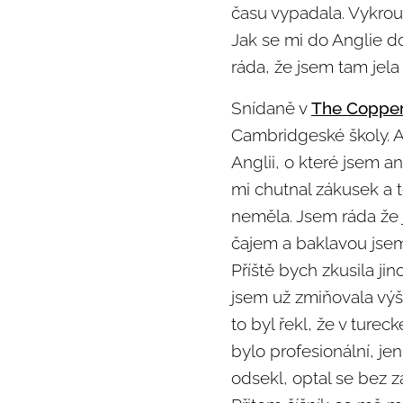
času vypadala. Vykro
Jak se mi do Anglie d
ráda, že jsem tam jel
Snídaně v
The Copper
Cambridgeské školy. A
Anglii, o které jsem 
mi chutnal zákusek a t
neměla. Jsem ráda že j
čajem a baklavou jsem j
Příště bych zkusila jin
jsem už zmiňovala výše.
to byl řekl, že v turec
bylo profesionální, je
odsekl, optal se bez z