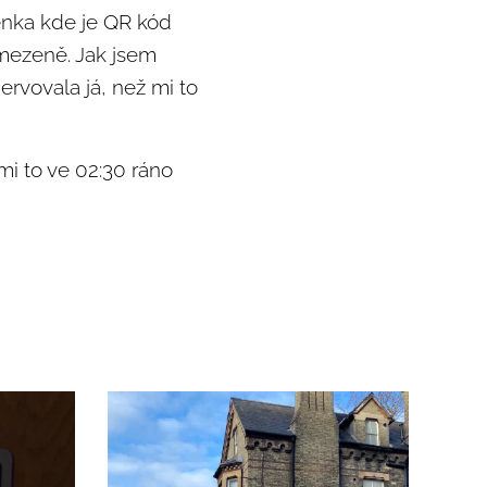
denka kde je QR kód
omezeně. Jak jsem
ervovala já, než mi to
mi to ve 02:30 ráno