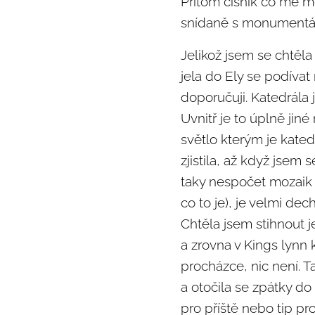
Přitom číšník co mě mě
snídaně s monumentáln
Jelikož jsem se chtěla
jela do Ely se podívat 
doporučuji. Katedrála 
Uvnitř je to úplně jin
světlo kterým je kated
zjistila, až když jsem 
taky nespočet mozaik 
co to je), je velmi dec
Chtěla jsem stihnout 
a zrovna v Kings lynn
procházce, nic není. T
a otočila se zpátky d
pro příště nebo tip pr