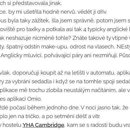
ych si představovala jinak.
e, by mi ušetřila hodně nervů, vědět ji dřív.
us byla taky zážitek, šla jsem správně, potom jsem s
oviště pro taxíky a potkala asi tak 4 typicky anglické
jak neshazuje nicméně tohle? Znáte takové ty vtipné
ty, špatný odstín make-upu, odrost na vlasech, NEsty
Anglicky mluvící, pořvávající páry ani nezmiňuji. Půso
ak, doporučuji koupit až na letišti v automatu, apli
y za vybrání sedadla i když se na tomhle spoji seda
ch aplikace mě trochu zlobila neustálým načítáním, ale 
řes aplikaci Omio.
aždé počasí během jednoho dne. V noci jasno tak, že 
lo jen na tričko, a po setmění déšť a vítr.
v hostelu
YHA Cambridge
, kam se s radostí budu vra