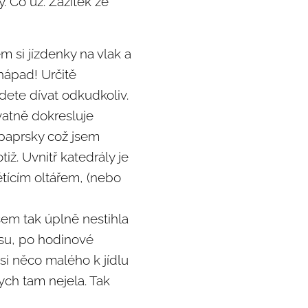
. Co už. Zážitek ze
m si jízdenky na vlak a
 nápad! Určitě
udete dívat odkudkoliv.
hvatně dokresluje
í paprsky což jsem
tiž. Uvnitř katedrály je
tícím oltářem, (nebo
sem tak úplně nestihla
esu, po hodinové
si něco malého k jídlu
ch tam nejela. Tak