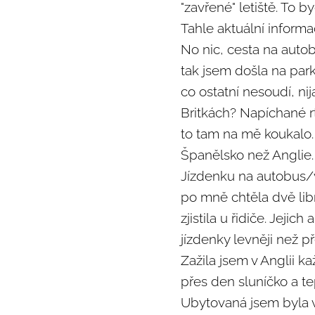
"zavřené" letiště. To b
Tahle aktuální informac
No nic, cesta na autob
tak jsem došla na park
co ostatní nesoudí, ni
Britkách? Napíchané r
to tam na mě koukalo. 
Španělsko než Anglie.
Jízdenku na autobus/vl
po mně chtěla dvě libr
zjistila u řidiče. Jeji
jízdenky levněji než p
Zažila jsem v Anglii k
přes den sluníčko a tep
Ubytovaná jsem byla 