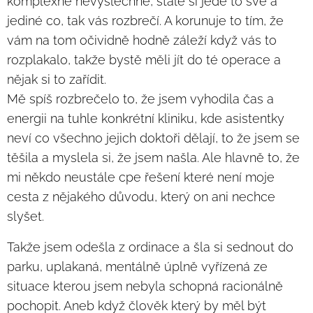
komplexně nevyslechne, stále si jede to své a
jediné co, tak vás rozbrečí. A korunuje to tím, že
vám na tom očividně hodně záleží když vás to
rozplakalo, takže bystě měli jít do té operace a
nějak si to zařídit.
Mě spíš rozbrečelo to, že jsem vyhodila čas a
energii na tuhle konkrétní kliniku, kde asistentky
neví co všechno jejich doktoři dělají, to že jsem se
těšila a myslela si, že jsem našla. Ale hlavně to, že
mi někdo neustále cpe řešení které není moje
cesta z nějakého důvodu, který on ani nechce
slyšet.
Takže jsem odešla z ordinace a šla si sednout do
parku, uplakaná, mentálně úplně vyřízená ze
situace kterou jsem nebyla schopná racionálně
pochopit. Aneb když člověk který by měl být