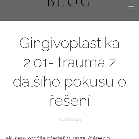
Gingivoplastika
2.01- trauma z
dalšího pokusu o
řešení
30.08.2025
Jak jsem končila předešlý, první, článek o