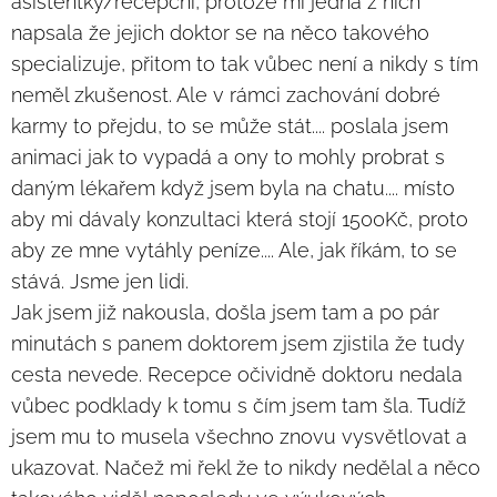
asistentky/recepční, protože mi jedna z nich
napsala že jejich doktor se na něco takového
specializuje, přitom to tak vůbec není a nikdy s tím
neměl zkušenost. Ale v rámci zachování dobré
karmy to přejdu, to se může stát.... poslala jsem
animaci jak to vypadá a ony to mohly probrat s
daným lékařem když jsem byla na chatu.... místo
aby mi dávaly konzultaci která stojí 1500Kč, proto
aby ze mne vytáhly peníze.... Ale, jak říkám, to se
stává. Jsme jen lidi.
Jak jsem již nakousla, došla jsem tam a po pár
minutách s panem doktorem jsem zjistila že tudy
cesta nevede. Recepce očividně doktoru nedala
vůbec podklady k tomu s čím jsem tam šla. Tudíž
jsem mu to musela všechno znovu vysvětlovat a
ukazovat. Načež mi řekl že to nikdy nedělal a něco