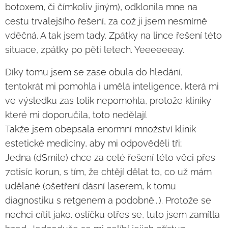
botoxem, či čímkoliv jiným), odklonila mne na
cestu trvalejšího řešení, za což ji jsem nesmírně
vděčná. A tak jsem tady. Zpátky na lince řešení této
situace, zpátky po pěti letech. Yeeeeeeay.
Díky tomu jsem se zase obula do hledání,
tentokrát mi pomohla i umělá inteligence, která mi
ve výsledku zas tolik nepomohla, protože kliniky
které mi doporučila, toto nedělají.
Takže jsem obepsala enormní množství klinik
estetické medicíny, aby mi odpověděli tři;
Jedna (dSmile) chce za celé řešení této věci přes
70tisíc korun, s tím, že chtějí dělat to, co už mám
udělané (ošetření dásní laserem, k tomu
diagnostiku s retgenem a podobně...). Protože se
nechci cítit jako. oslíčku otřes se, tuto jsem zamítla