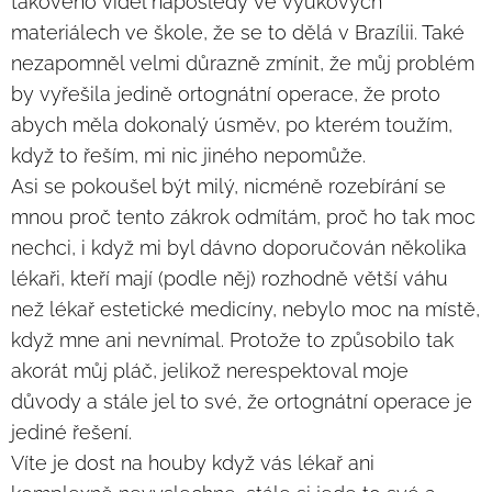
takového viděl naposledy ve výukových
materiálech ve škole, že se to dělá v Brazílii. Také
nezapomněl velmi důrazně zmínit, že můj problém
by vyřešila jedině ortognátní operace, že proto
abych měla dokonalý úsměv, po kterém toužím,
když to řeším, mi nic jiného nepomůže.
Asi se pokoušel být milý, nicméně rozebírání se
mnou proč tento zákrok odmítám, proč ho tak moc
nechci, i když mi byl dávno doporučován několika
lékaři, kteří mají (podle něj) rozhodně větší váhu
než lékař estetické medicíny, nebylo moc na místě,
když mne ani nevnímal. Protože to způsobilo tak
akorát můj pláč, jelikož nerespektoval moje
důvody a stále jel to své, že ortognátní operace je
jediné řešení.
Víte je dost na houby když vás lékař ani