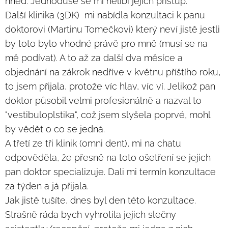
hned. Jednoduše se mi nelíbí jejich přístup.
Další klinika (3DK) mi nabídla konzultaci k panu
doktorovi (Martinu Tomečkovi) který neví jistě jestli
by toto bylo vhodné právě pro mně (musí se na
mě podívat). A to až za další dva měsíce a
objednání na zákrok nedříve v květnu příštího roku,
to jsem přijala, protože víc hlav, víc ví. Jelikož pan
doktor působil velmi profesionálně a nazval to
"vestibuloplstika", což jsem slyšela poprvé, mohl
by vědět o co se jedná.
A třetí ze tři klinik (omni dent), mi na chatu
odpověděla, že přesně na toto ošetření se jejich
pan doktor specializuje. Dali mi termín konzultace
za týden a já přijala.
Jak jistě tušíte, dnes byl den této konzultace.
Strašně ráda bych vyhrotila jejich slečny