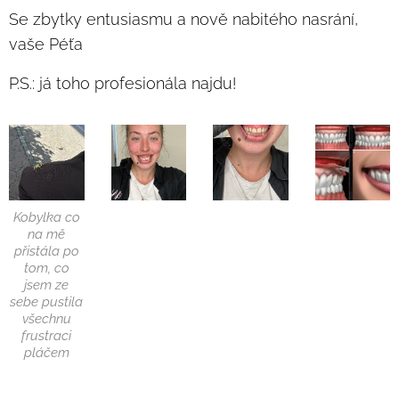
Se zbytky entusiasmu a nově nabitého nasrání,
vaše Péťa
P.S.: já toho profesionála najdu!
Kobylka co
na mě
přistála po
tom, co
jsem ze
sebe pustila
všechnu
frustraci
pláčem