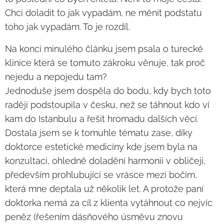
Chci doladit to jak vypadám, ne měnit podstatu
toho jak vypadám. To je rozdíl.
Na konci minulého článku jsem psala o turecké
klinice která se tomuto zákroku věnuje, tak proč
nejedu a nepojedu tam?
Jednoduše jsem dospěla do bodu, kdy bych toto
raději podstoupila v česku, než se táhnout kdo ví
kam do Istanbulu a řešit hromadu dalších věcí.
Dostala jsem se k tomuhle tématu zase, díky
doktorce estetické medicíny kde jsem byla na
konzultaci, ohledně doladění harmonii v obličeji,
především prohlubující se vrásce mezi bočím,
která mne deptala už několik let. A protože paní
doktorka nemá za cíl z klienta vytáhnout co nejvíc
peněz (řešením dásňového úsměvu znovu