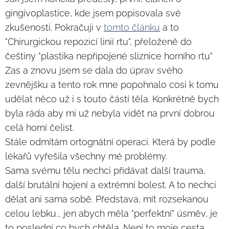
gingivoplastice, kde jsem popisovala své
zkušenosti. Pokračuji v
tomto článku
a to
"Chirurgickou repozicí linií rtu", přeloženě do
češtiny "plastika nepřipojené sliznice horního rtu"
Zas a znovu jsem se dala do úprav svého
zevnějšku a tento rok mne popohnalo cosi k tomu
udělat něco už i s touto částí těla. Konkrétně bych
byla ráda aby mi už nebyla vidět na první dobrou
celá horní čelist.
Stále odmítám ortognátní operaci. Která by podle
lékařů vyřešila všechny mé problémy.
Sama svému tělu nechci přidávat další trauma,
další brutální hojení a extrémní bolest. A to nechci
dělat ani sama sobě. Představa, mít rozsekanou
celou lebku... jen abych měla "perfektní" úsměv, je
to poslední co bych chtěla. Není to moje cesta.